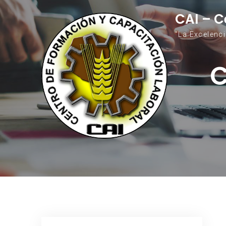
Saltar al contenido
CAI – C
"La Excelenc
C